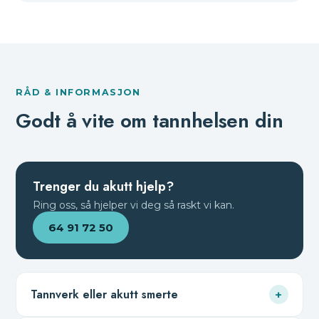
RÅD & INFORMASJON
Godt å vite om tannhelsen din
Trenger du akutt hjelp?
Ring oss, så hjelper vi deg så raskt vi kan.
64 91 72 50
Tannverk eller akutt smerte
+