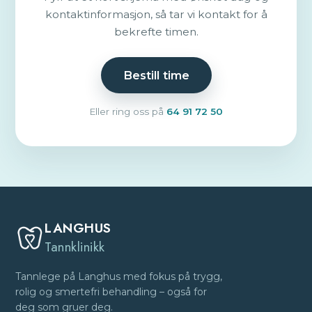
kontaktinformasjon, så tar vi kontakt for å
bekrefte timen.
Bestill time
Eller ring oss på
64 91 72 50
LANGHUS
Tannklinikk
Tannlege på Langhus med fokus på trygg,
rolig og smertefri behandling – også for
deg som gruer deg.