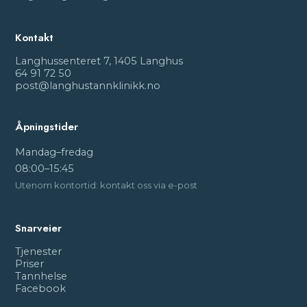
Kontakt
Langhussenteret 7, 1405 Langhus
64 91 72 50
post@langhustannklinikk.no
Åpningstider
Mandag–fredag
08:00–15:45
Utenom kontortid: kontakt oss via e-post
Snarveier
Tjenester
Priser
Tannhelse
Facebook