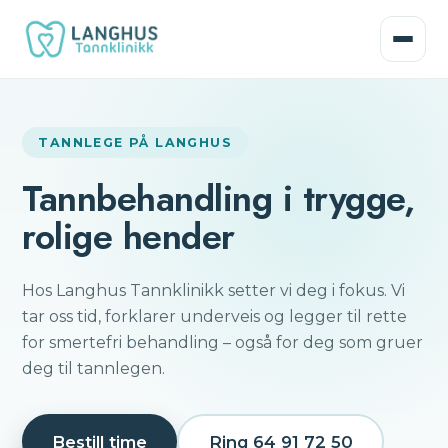
TANNLEGE PÅ LANGHUS
Tannbehandling i trygge,
rolige hender
Hos Langhus Tannklinikk setter vi deg i fokus. Vi
tar oss tid, forklarer underveis og legger til rette
for smertefri behandling – også for deg som gruer
deg til tannlegen.
Bestill time
Ring
64 91 72 50