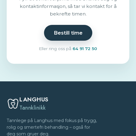
kontaktinformasjon, så tar vi kontakt for å
bekrefte timen.
Bestill time
Eller ring oss på
64 91 72 50
LANGHUS
Tannklinikk
Tannlege på Langhus med fokus på trygg,
rolig og smertefri behandling – også for
deg som gruer deg.