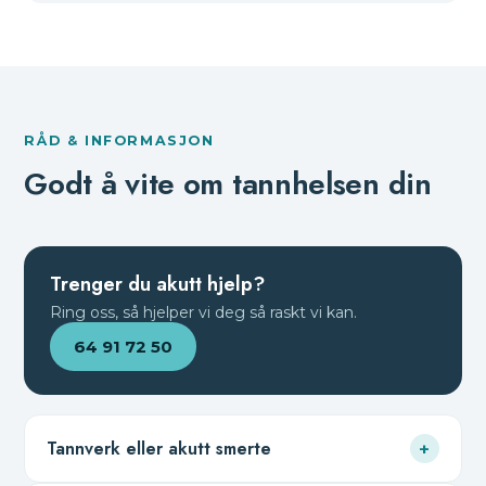
RÅD & INFORMASJON
Godt å vite om tannhelsen din
Trenger du akutt hjelp?
Ring oss, så hjelper vi deg så raskt vi kan.
64 91 72 50
Tannverk eller akutt smerte
+