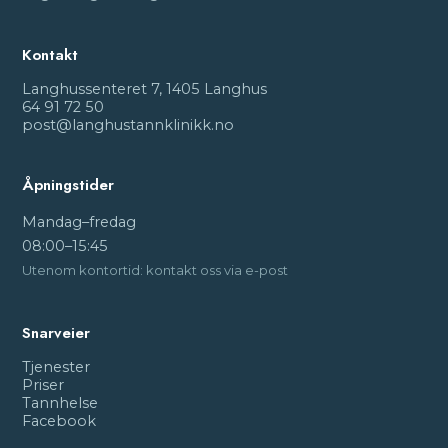
Kontakt
Langhussenteret 7, 1405 Langhus
64 91 72 50
post@langhustannklinikk.no
Åpningstider
Mandag–fredag
08:00–15:45
Utenom kontortid: kontakt oss via e-post
Snarveier
Tjenester
Priser
Tannhelse
Facebook